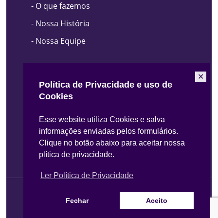
-
O que fazemos
-
Nossa História
-
Nossa Equipe
O Que Fazemos
✕
Política de Privacidade e uso de
Cookies
- Energia Renovável
Esse website utiliza Cookies e salva
- Créditos de Carbono
informações enviadas pelos formulários.
- Inventário de Emissões
Clique no botão abaixo para aceitar nossa
plítica de privacidade.
Ler Política de Privacidade
© 2026 EQAO. Todos os direitos reservador
Fechar
Aceito
linkedin
phone
email