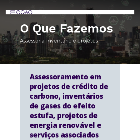
Skip
Menu
MENU
to
main
O Que Fazemos
content
Assessoria, inventário e projetos
Assessoramento em
projetos de crédito de
carbono, inventários
de gases do efeito
estufa, projetos de
energia renovável e
serviços associados