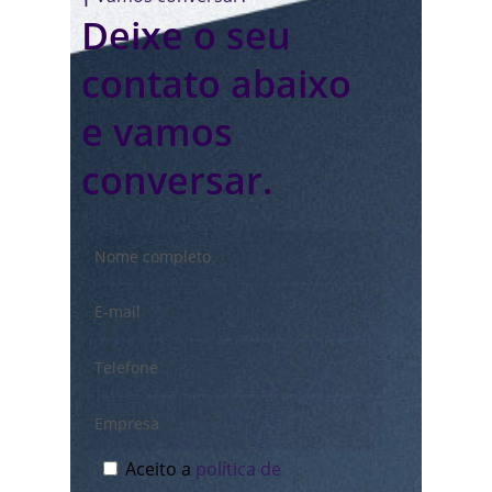
Deixe o seu
contato abaixo
e vamos
conversar.
Aceito a
política de